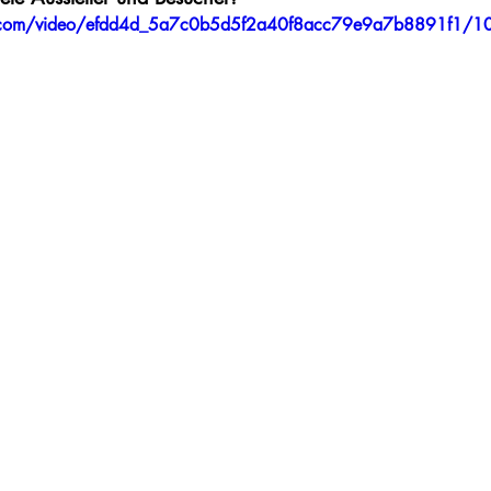
tic.com/video/efdd4d_5a7c0b5d5f2a40f8acc79e9a7b8891f1/1